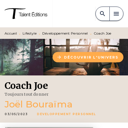
MENU
RECHERCHE
CONTENU
search
menu
PIED DE PAGE
Accueil
•
Lifestyle
•
Développement Personnel
•
Coach Joe
arrow_forward
DÉCOUVRIR L'UNIVERS
Coach Joe
Toujours tout donner
Joël Bouraïma
03/05/2023
DÉVELOPPEMENT PERSONNEL