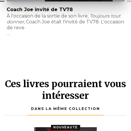
Coach Joe invité de TV78
À l'occasion de la sortie de son livre,
Toujours tout
donner
, Coach Joe était l'invité de TV78. L'occasion
À
de reve
t
…
D
Ces livres pourraient vous
intéresser
DANS LA MÊME COLLECTION
NOUVEAUTÉ