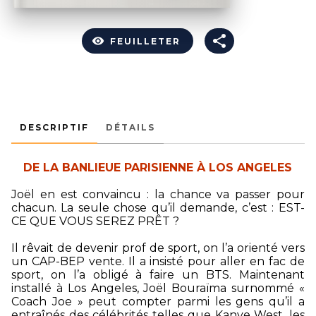
visibility
FEUILLETER
DESCRIPTIF
DÉTAILS
DE LA BANLIEUE PARISIENNE À LOS ANGELES
Joël en est convaincu : la chance va passer pour
chacun. La seule chose qu’il demande, c’est : EST-
CE QUE VOUS SEREZ PRÊT ?
Il rêvait de devenir prof de sport, on l’a orienté vers
un CAP-BEP vente. Il a insisté pour aller en fac de
sport, on l’a obligé à faire un BTS. Maintenant
installé à Los Angeles, Joël Bouraïma surnommé «
Coach Joe » peut compter parmi les gens qu’il a
entraînés des célébrités telles que Kanye West, les