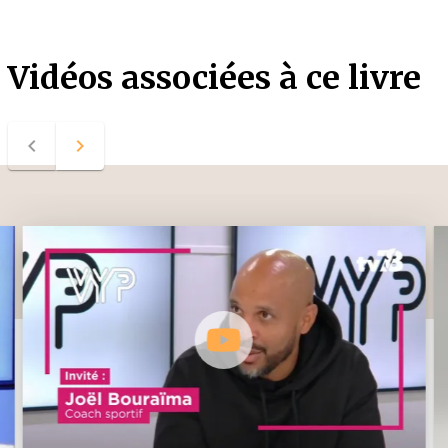
Vidéos associées à ce livre
navigate_before
navigate_next