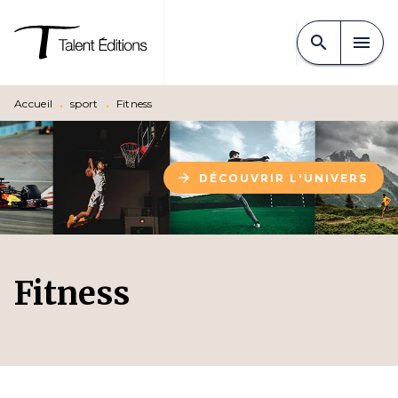
MENU
RECHERCHE
CONTENU
search
menu
PIED DE PAGE
Accueil
•
sport
•
Fitness
arrow_forward
DÉCOUVRIR L'UNIVERS
Fitness