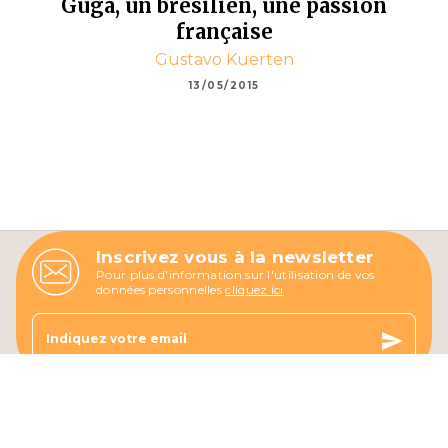
Guga, un brésilien, une passion
française
Gustavo Kuerten
13/05/2015
Inscrivez vous à la newsletter
Pour plus d'information sur l'utilisation de vos
données personnelles
cliquez ici
send
Indiquez votre email