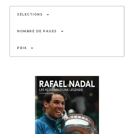
arrow_drop_down
SÉLECTIONS
arrow_drop_down
NOMBRE DE PAGES
arrow_drop_down
PRIX