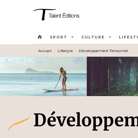
MENU
RECHERCHE
CONTEN
home
arrow_drop_down
arrow_drop_down
SPORT
CULTURE
LIFEST
Accueil
•
Lifestyle
•
Développement Personnel
Développem