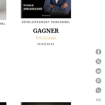
DÉVELOPPEMENT PERSONNEL
NEL
GAGNER
Tim Grover
12/01/2022
P
P
P
link
C