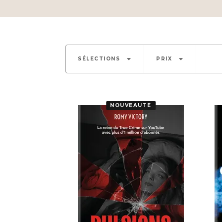
arrow_drop_down
arrow_drop_down
SÉLECTIONS
PRIX
NOUVEAUTÉ