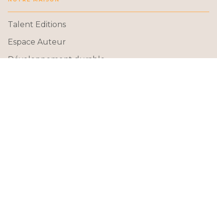
Talent Editions
Espace Auteur
Développement durable
Données personnelles
Paramétrer vos cookies
Mentions légales
Conditions générales d'utilisation
Charte de référencement