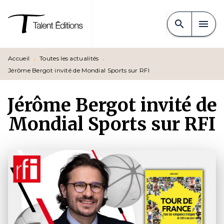
MENU
RECHERCHE
CONTENU
search
menu
PIED DE PAGE
Accueil
•
Toutes les actualités
•
Jérôme Bergot invité de Mondial Sports sur RFI
Jérôme Bergot invité de
Mondial Sports sur RFI