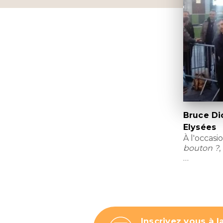
Bruce Di
Elysées
À l'occasi
bouton ?
,
…
Inscrivez vous à l