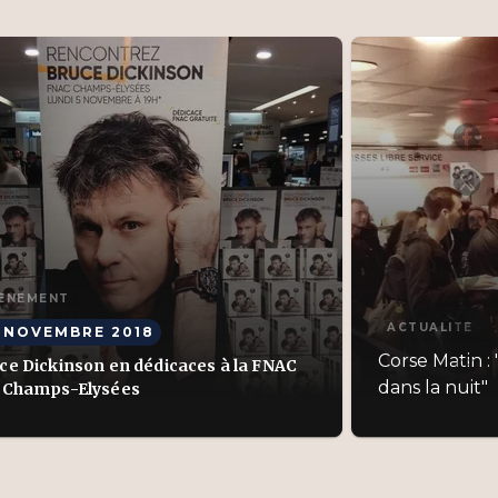
P
P
P
ÈNEMENT
ACTUALITÉ
 NOVEMBRE 2018
Corse Matin :
link
ce Dickinson en dédicaces à la FNAC
C
dans la nuit"
 Champs-Elysées