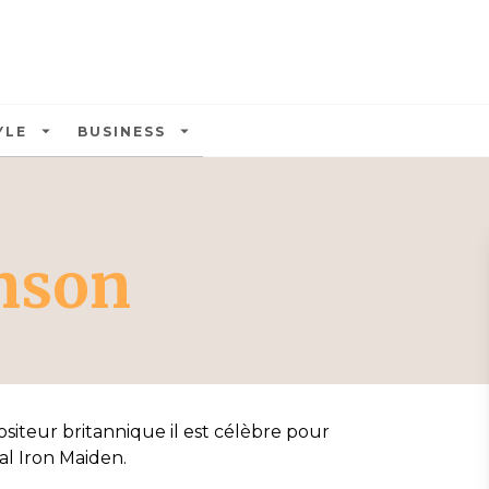
U
PIED DE PAGE
arrow_drop_down
arrow_drop_down
YLE
BUSINESS
nson
iteur britannique il est célèbre pour
l Iron Maiden.