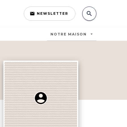
search
email
NEWSLETTER
search
arrow_drop_down
NOTRE MAISON