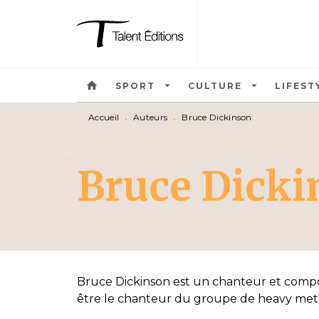
MENU
RECHERCHE
CONTEN
home
arrow_drop_down
arrow_drop_down
SPORT
CULTURE
LIFEST
Accueil
•
Auteurs
•
Bruce Dickinson
Bruce Dicki
Bruce Dickinson est un chanteur et compos
être le chanteur du groupe de heavy meta