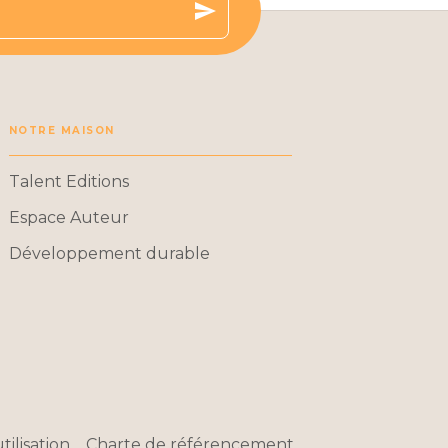
send
NOTRE MAISON
Talent Editions
Espace Auteur
Développement durable
tilisation
Charte de référencement