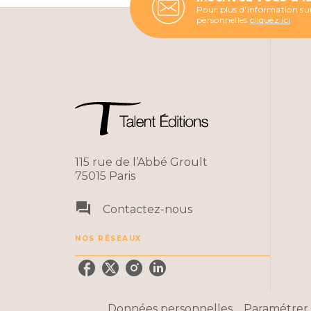
Pour plus d'information sur
personnelles
cliquez ici
115 rue de l’Abbé Groult
75015 Paris
question_answer
Contactez-nous
NOS RÉSEAUX
Données personnelles
Paramétrer 