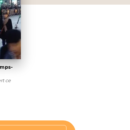
amps-
rt ce