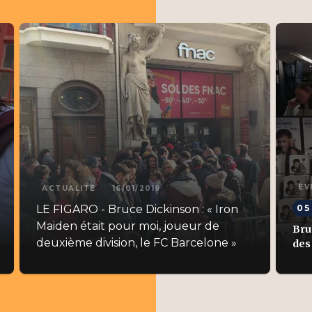
ÉV
ACTUALITÉ
16/01/2019
LE FIGARO - Bruce Dickinson : « Iron
05
Maiden était pour moi, joueur de
Bru
deuxième division, le FC Barcelone »
des