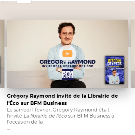
Grégory Raymond invité de la Librairie de
l'Éco sur BFM Business
it
Le samedi 1 février, Grégory Raymond était
L
l'invité
La librairie de l'éco
sur BFM Business à
d
l'occasion de la
s
…