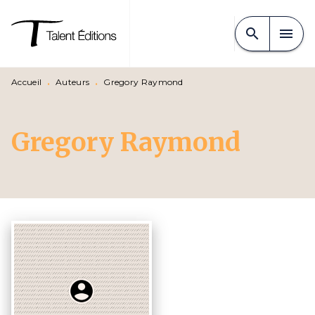
MENU
RECHERCHE
CONTENU
search
menu
PIED DE PAGE
Accueil
•
Auteurs
•
Gregory Raymond
Gregory Raymond