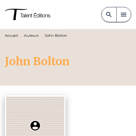
MENU
RECHERCHE
CONTENU
search
menu
PIED DE PAGE
Accueil
•
Auteurs
•
John Bolton
John Bolton