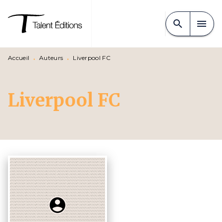
MENU
RECHERCHE
CONTENU
search
menu
PIED DE PAGE
Accueil
•
Auteurs
•
Liverpool FC
Liverpool FC