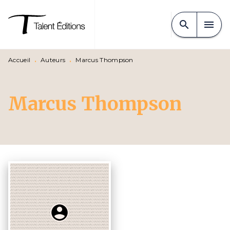
MENU
RECHERCHE
CONTENU
search
menu
PIED DE PAGE
Accueil
•
Auteurs
•
Marcus Thompson
Marcus Thompson