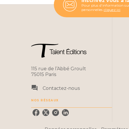
Inscrivez vous à l
Pour plus d'information sur
personnelles
cliquez ici
115 rue de l’Abbé Groult
75015 Paris
question_answer
Contactez-nous
NOS RÉSEAUX