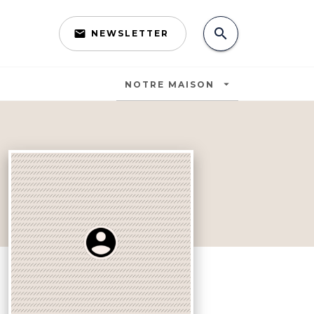
search
email
NEWSLETTER
search
arrow_drop_down
NOTRE MAISON