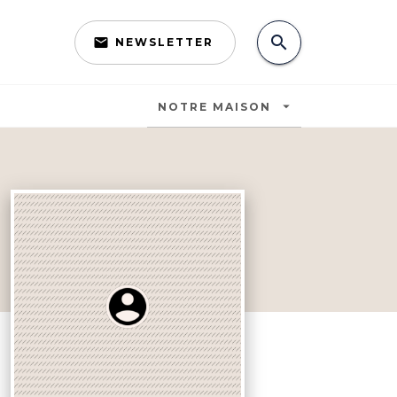
search
email
NEWSLETTER
search
arrow_drop_down
NOTRE MAISON