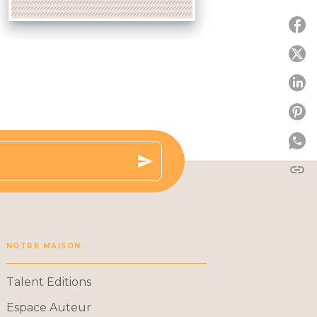
P
P
P
send
link
C
NOTRE MAISON
Talent Editions
Espace Auteur