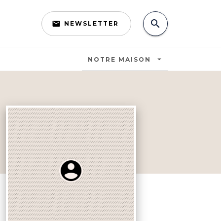
search
email
NEWSLETTER
search
arrow_drop_down
NOTRE MAISON