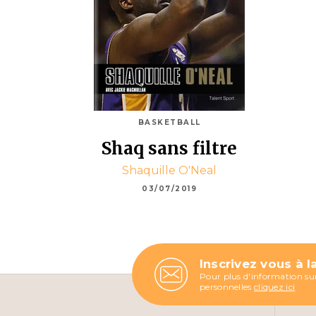
BASKETBALL
Shaq sans filtre
Shaquille O'Neal
03/07/2019
Inscrivez vous à l
Pour plus d'information sur
personnelles
cliquez ici