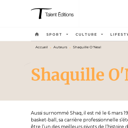
MENU
RECHERCHE
CONTEN
home
arrow_drop_down
arrow_drop_down
SPORT
CULTURE
LIFEST
Accueil
•
Auteurs
•
Shaquille O'Neal
Shaquille O'
Aussi surnommé Shaq, il est né le 6 mars 1
basket-ball, sa carrière professionnelle s’é
être l’un des meilleurs pivots de l’histoire 