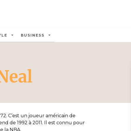
U
PIED DE PAGE
arrow_drop_down
arrow_drop_down
YLE
BUSINESS
Neal
972. C’est un joueur américain de
tend de 1992 à 2011. Il est connu pour
de la NBA.