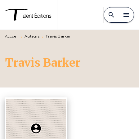
MENU
RECHERCHE
CONTENU
search
menu
PIED DE PAGE
Accueil
•
Auteurs
•
Travis Barker
Travis Barker