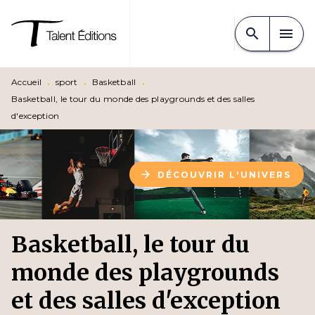
MENU
RECHERCHE
CONTENU
search
menu
PIED DE PAGE
Accueil
•
sport
•
Basketball
•
Basketball, le tour du monde des playgrounds et des salles
d'exception
arrow_forward
DÉCOUVRIR L'UNIVERS
Basketball, le tour du
monde des playgrounds
et des salles d'exception