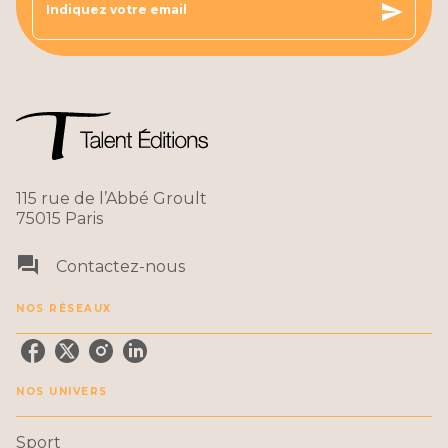
send
Indiquez votre email
115 rue de l’Abbé Groult
75015 Paris
question_answer
Contactez-nous
NOS RÉSEAUX
NOS UNIVERS
Sport