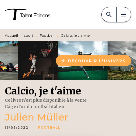
MENU
RECHERCHE
CONTENU
search
menu
PIED DE PAGE
Accueil
•
sport
•
Football
•
Calcio, je t'aime
arrow_forward
DÉCOUVRIR L'UNIVERS
Calcio, je t'aime
Ce livre n'est plus disponible à la vente
L'âge d'or du football italien
Julien Müller
16/03/2022
FOOTBALL