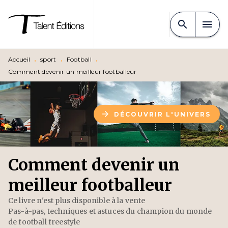
MENU
RECHERCHE
CONTENU
search
menu
PIED DE PAGE
Accueil
•
sport
•
Football
•
Comment devenir un meilleur footballeur
arrow_forward
DÉCOUVRIR L'UNIVERS
Comment devenir un
meilleur footballeur
Ce livre n'est plus disponible à la vente
Pas-à-pas, techniques et astuces du champion du monde
de football freestyle