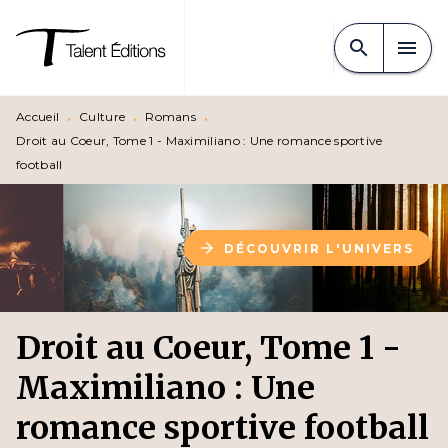
MENU
RECHERCHE
CONTENU
search
menu
PIED DE PAGE
Accueil
•
Culture
•
Romans
•
Droit au Coeur, Tome 1 - Maximiliano : Une romance sportive
football
arrow_forward
DÉCOUVRIR L'UNIVERS
Droit au Coeur, Tome 1 -
Maximiliano : Une
romance sportive football