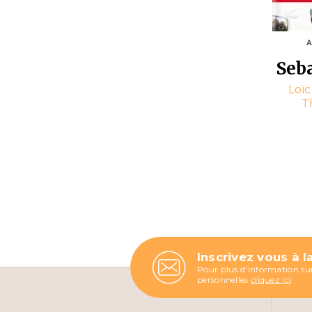
Seba
Loï
T
Inscrivez vous à l
Pour plus d'information sur
personnelles
cliquez ici