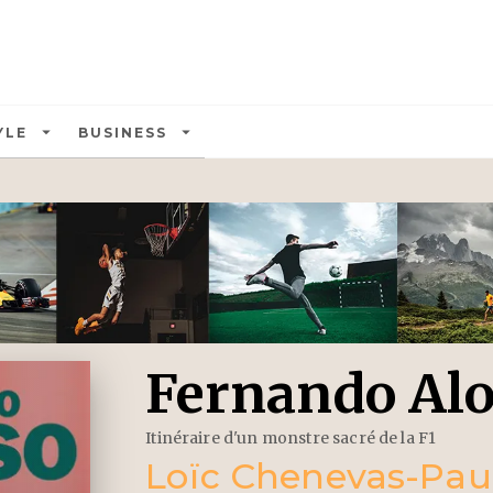
U
PIED DE PAGE
arrow_drop_down
arrow_drop_down
YLE
BUSINESS
Fernando Al
Itinéraire d'un monstre sacré de la F1
Loïc Chenevas-Pau