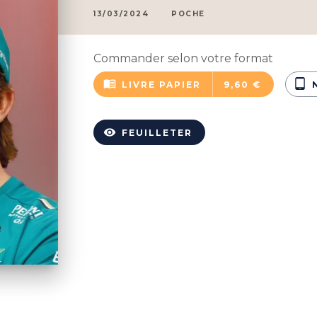
13/03/2024
POCHE
Commander selon votre format
menu_book
tablet_android
LIVRE PAPIER
9,60 €
visibility
FEUILLETER