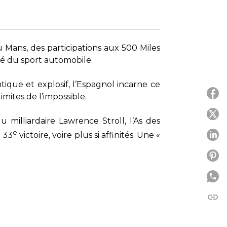
Mans, des participations aux 500 Miles
ré du sport automobile.
ique et explosif, l’Espagnol incarne ce
mites de l’impossible.
P
 milliardaire Lawrence Stroll, l’As des
e
e 33
victoire, voire plus si affinités. Une «
P
P
link
C