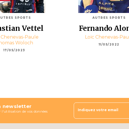
AUTRES SPORTS
AUTRES SPORTS
stian Vettel
Fernando Alo
c Chenevas-Paule
Loïc Chenevas-Pau
homas Woloch
11/05/2022
17/05/2023
a newsletter
Indiquez votre email
 l'utilisation de vos données