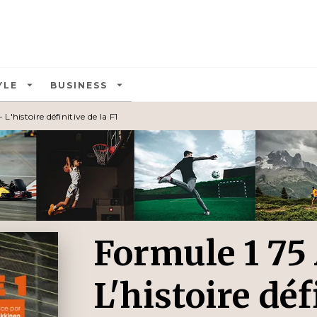
U
PIED DE PAGE
arrow_drop_down
arrow_drop_down
YLE
BUSINESS
L'histoire définitive de la F1
Formule 1 75
L'histoire déf