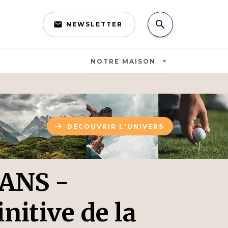
search
email
NEWSLETTER
search
arrow_drop_down
NOTRE MAISON
arrow_forward
DÉCOUVRIR L'UNIVERS
 ANS -
initive de la