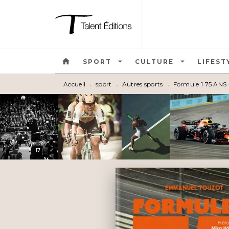
MENU
RECHERCHE
CONTEN
home
arrow_drop_down
arrow_drop_down
SPORT
CULTURE
LIFEST
Accueil
•
sport
•
Autres sports
•
Formule 1 75 ANS - 