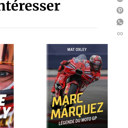
ntéresser
P
link
C