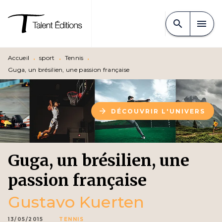
MENU
RECHERCHE
CONTENU
search
menu
PIED DE PAGE
Accueil
•
sport
•
Tennis
•
Guga, un brésilien, une passion française
arrow_forward
DÉCOUVRIR L'UNIVERS
Guga, un brésilien, une
passion française
Gustavo Kuerten
13/05/2015
TENNIS