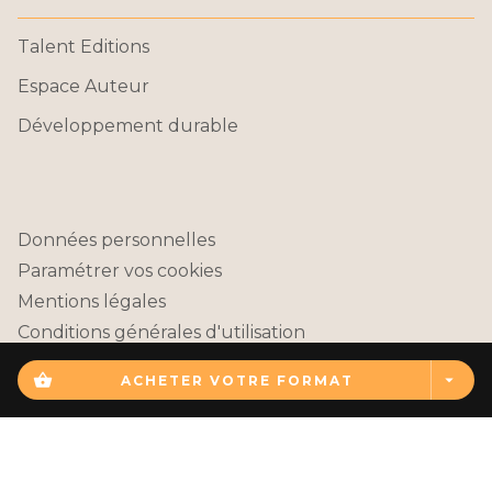
Talent Editions
Espace Auteur
Développement durable
Données personnelles
Paramétrer vos cookies
Mentions légales
Conditions générales d'utilisation
Charte de référencement
shopping_basket
arrow_drop_down
ACHETER VOTRE FORMAT
TALENT EDITIONS© 2026