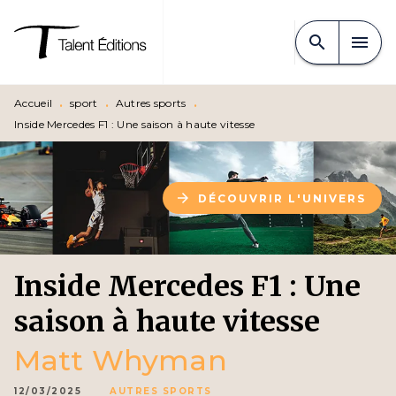
MENU
RECHERCHE
CONTENU
search
menu
PIED DE PAGE
Accueil
•
sport
•
Autres sports
•
Inside Mercedes F1 : Une saison à haute vitesse
arrow_forward
DÉCOUVRIR L'UNIVERS
Inside Mercedes F1 : Une
saison à haute vitesse
Matt Whyman
12/03/2025
AUTRES SPORTS