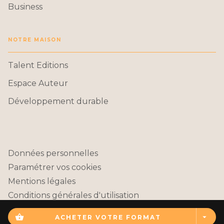
Business
NOTRE MAISON
Talent Editions
Espace Auteur
Développement durable
Données personnelles
Paramétrer vos cookies
Mentions légales
Conditions générales d'utilisation
Charte de référencement
shopping_basket
arrow_drop_down
ACHETER VOTRE FORMAT