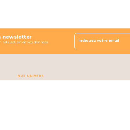
a newsletter
Indiquez votre email
 l'utilisation de vos données
NOS UNIVERS
Sport
Culture
Lifestyle
Business