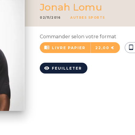
Jonah Lomu
02/11/2016
AUTRES SPORTS
Commander selon votre format
menu_book
tablet_android
LIVRE PAPIER
22,00 €
visibility
FEUILLETER