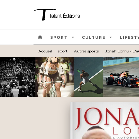
MENU
RECHERCHE
CONTEN
home
arrow_drop_down
arrow_drop_down
SPORT
CULTURE
LIFEST
Accueil
•
sport
•
Autres sports
•
Jonah Lomu - L'a