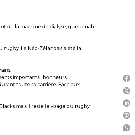
nt de la machine de dialyse, que Jonah
 rugby. Le Néo-Zélandais a été la
rains.
ments importants : bonheurs,
 durant toute sa carrière. Face aux
P
P
lacks mais il reste le visage du rugby
P