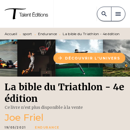
MENU
RECHERCHE
CONTENU
search
menu
PIED DE PAGE
Accueil
•
sport
•
Endurance
•
La bible du Triathlon - 4e édition
arrow_forward
DÉCOUVRIR L'UNIVERS
La bible du Triathlon - 4e
édition
Ce livre n'est plus disponible à la vente
Joe Friel
19/05/2021
ENDURANCE