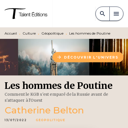
MENU
RECHERCHE
CONTENU
search
menu
PIED DE PAGE
Accueil
•
Culture
•
Géopolitique
•
Les hommes de Poutine
arrow_forward
DÉCOUVRIR L'UNIVERS
Les hommes de Poutine
Comment le KGB s'est emparé de la Russie avant de
s'attaquer à l'Ouest
Catherine Belton
13/07/2022
GÉOPOLITIQUE