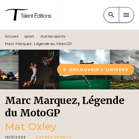
MENU
RECHERCHE
CONTENU
search
menu
PIED DE PAGE
Accueil
•
sport
•
Autres sports
•
Marc Marquez, Légende du MotoGP
arrow_forward
DÉCOUVRIR L'UNIVERS
Marc Marquez, Légende
du MotoGP
Mat Oxley
19/11/2025
AUTRES SPORTS