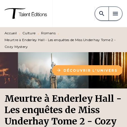
MENU
RECHERCHE
CONTENU
search
menu
PIED DE PAGE
Accueil
•
Culture
•
Romans
•
Meurtre à Enderley Hall - Les enquêtes de Miss Underhay Tome 2 -
Cozy Mystery
arrow_forward
DÉCOUVRIR L'UNIVERS
Meurtre à Enderley Hall -
Les enquêtes de Miss
Underhay Tome 2 - Cozy