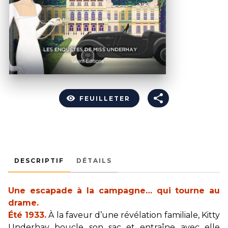
visibility
FEUILLETER
DESCRIPTIF
DÉTAILS
Une escapade à la campagne… qui tourne au
drame.
Été 1933.
À la faveur d’une révélation familiale, Kitty
Underhay boucle son sac et entraîne avec elle