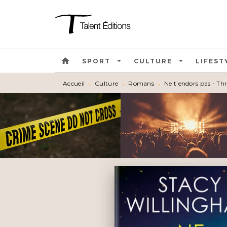
MENU
RECHERCHE
CONTEN
home
arrow_drop_down
arrow_drop_down
SPORT
CULTURE
LIFEST
Accueil
•
Culture
•
Romans
•
Ne t'endors pas - Thr