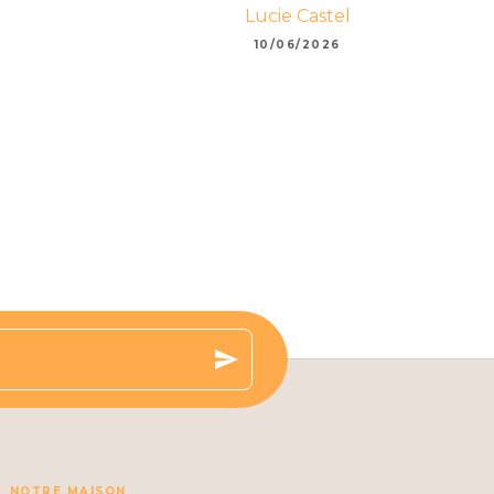
Lucie Castel
10/06/2026
send
NOTRE MAISON