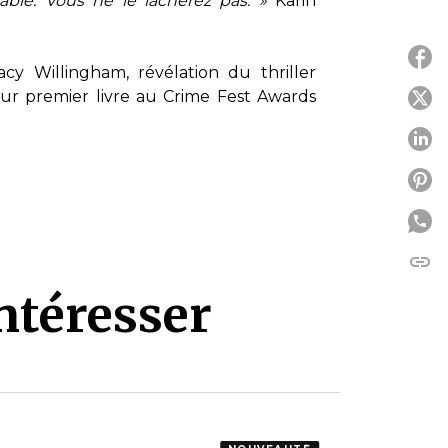
able. Vous ne le lâcherez pas. »
Karin
 Willingham, révélation du thriller
leur premier livre au Crime Fest Awards
P
P
P
link
C
ntéresser