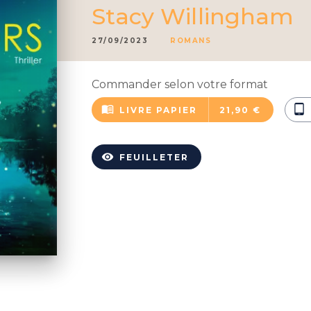
Stacy Willingham
27/09/2023
ROMANS
Commander selon votre format
menu_book
tablet_android
LIVRE PAPIER
21,90 €
visibility
FEUILLETER