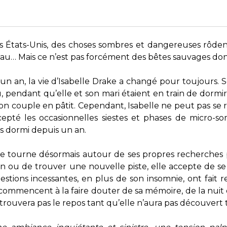
États-Unis, des choses sombres et dangereuses rôdent la
’eau… Mais ce n’est pas forcément des bêtes sauvages dont
 un an, la vie d’Isabelle Drake a changé pour toujours. S
, pendant qu’elle et son mari étaient en train de dormi
 Son couple en pâtit. Cependant, Isabelle ne peut pas se 
xcepté les occasionnelles siestes et phases de micro-s
as dormi depuis un an.
elle tourne désormais autour de ses propres recherches
 ou de trouver une nouvelle piste, elle accepte de se
estions incessantes, en plus de son insomnie, ont fait
 commencent à la faire douter de sa mémoire, de la nui
trouvera pas le repos tant qu’elle n’aura pas découvert tou