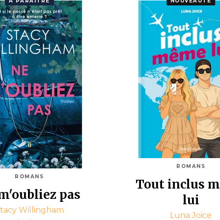
À PARAÎTRE
NOUVEAUTÉ
ROMANS
ROMANS
Tout inclus 
m'oubliez pas
lui
tacy Willingham
Luna Joice