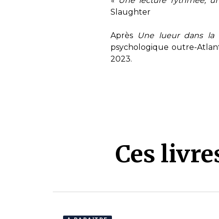
« Une lecture rythmée, un
Slaughter
Après
Une lueur dans la 
psychologique outre-Atlan
2023.
Ces livr