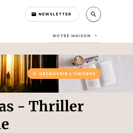
search
email
NEWSLETTER
search
arrow_drop_down
NOTRE MAISON
arrow_forward
DÉCOUVRIR L'UNIVERS
as - Thriller
ue