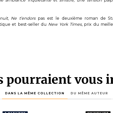
e ambiance inquiétante et sinistre, une tension palp
nuit
,
Ne t’endors
pas est le deuxième roman de Stacy
tique et best-seller du
New York Times
, prix du meil
es pourraient vous i
DANS LA MÊME COLLECTION
DU MÊME AUTEUR