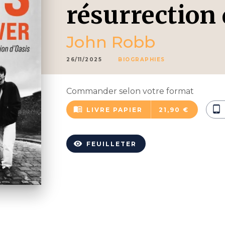
résurrection
John Robb
26/11/2025
BIOGRAPHIES
Commander selon votre format
menu_book
tablet_android
LIVRE PAPIER
21,90 €
visibility
FEUILLETER