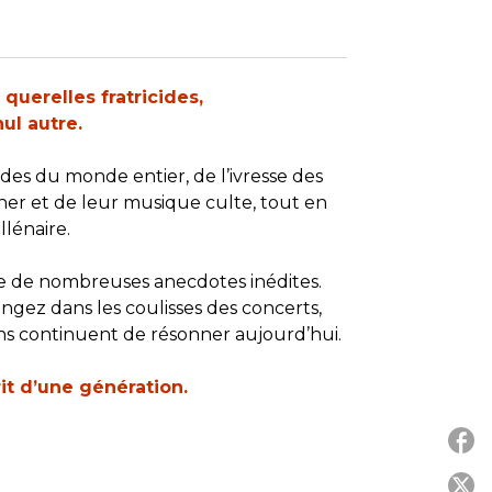
querelles fratricides,
ul autre.
des du monde entier, de l’ivresse des
gher et de leur musique culte, tout en
llénaire.
vre de nombreuses anecdotes inédites.
ngez dans les coulisses des concerts,
s continuent de résonner aujourd’hui.
rit d’une génération.
P