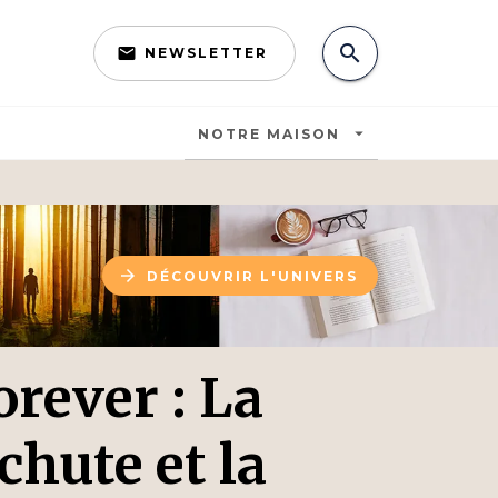
search
email
NEWSLETTER
search
arrow_drop_down
NOTRE MAISON
arrow_forward
DÉCOUVRIR L'UNIVERS
orever : La
chute et la