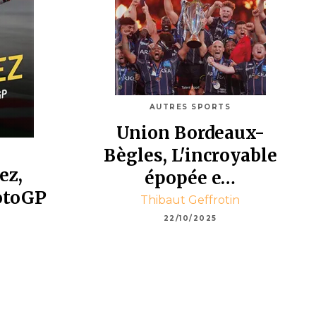
AUTRES SPORTS
Union Bordeaux-
Bègles, L'incroyable
ez,
épopée e…
otoGP
Thibaut Geffrotin
22/10/2025