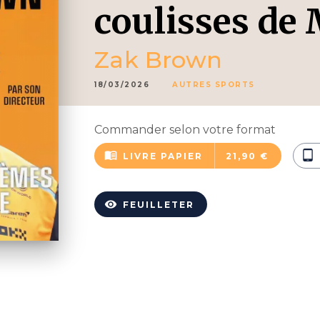
coulisses de
Zak Brown
18/03/2026
AUTRES SPORTS
Commander selon votre format
menu_book
tablet_android
LIVRE PAPIER
21,90 €
visibility
FEUILLETER