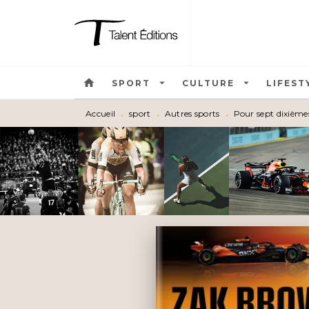
MENU
RECHERCHE
CONTEN
home
arrow_drop_down
arrow_drop_down
SPORT
CULTURE
LIFEST
Accueil
•
sport
•
Autres sports
•
Pour sept dixièmes