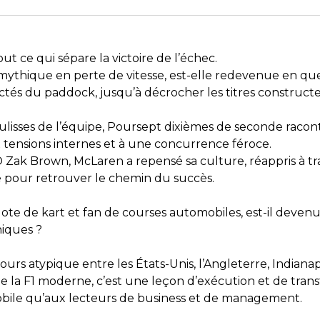
out ce qui sépare la victoire de l’échec.
thique en perte de vitesse, est-elle redevenue en que
tés du paddock, jusqu’à décrocher les titres construct
oulisses de l’équipe, Poursept dixièmes de seconde raco
 tensions internes et à une concurrence féroce.
 Zak Brown, McLaren a repensé sa culture, réappris à tra
de pour retrouver le chemin du succès.
ote de kart et fan de courses automobiles, est-il devenu
iques ?
rs atypique entre les États-Unis, l’Angleterre, Indianapo
 la F1 moderne, c’est une leçon d’exécution et de trans
bile qu’aux lecteurs de business et de management.