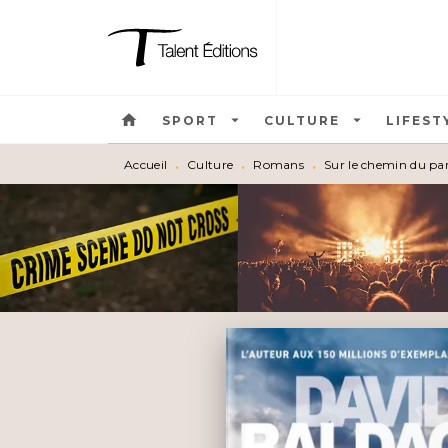
MENU
RECHERCHE
CONTEN
home
arrow_drop_down
arrow_drop_down
SPORT
CULTURE
LIFEST
Accueil
•
Culture
•
Romans
•
Sur le chemin du pa