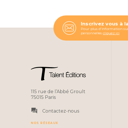
Inscrivez vous à l
Pour plus d'information sur
personnelles
cliquez ici
115 rue de l’Abbé Groult
75015 Paris
question_answer
Contactez-nous
NOS RÉSEAUX