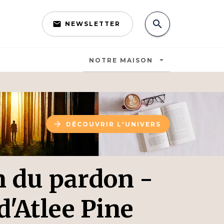
search
email
NEWSLETTER
search
arrow_drop_down
NOTRE MAISON
arrow_forward
DÉCOUVRIR L'UNIVERS
n du pardon -
d'Atlee Pine