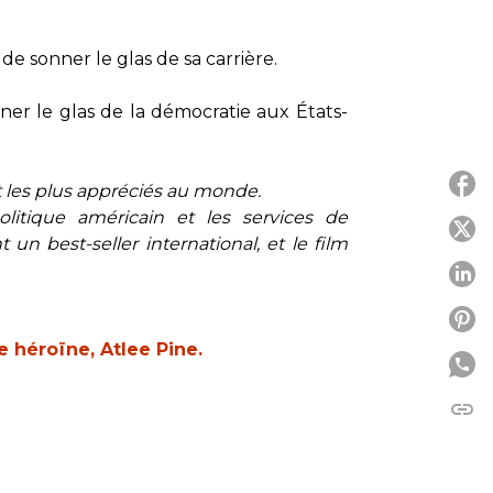
de sonner le glas de sa carrière.
nner le glas de la démocratie aux États-
et les plus appréciés au monde.
litique américain et les services de
P
n best-seller international, et le film
P
P
 héroïne, Atlee Pine.
link
C