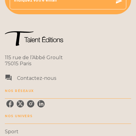
send
Indiquez votre email
115 rue de l’Abbé Groult
75015 Paris
question_answer
Contactez-nous
NOS RÉSEAUX
NOS UNIVERS
Sport