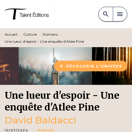
MENU
RECHERCHE
CONTENU
search
menu
PIED DE PAGE
Accueil
•
Culture
•
Romans
•
Une lueur d'espoir - Une enquête d'Atlee Pine
arrow_forward
DÉCOUVRIR L'UNIVERS
Une lueur d'espoir - Une
enquête d'Atlee Pine
David Baldacci
10/07/2024
ROMANS