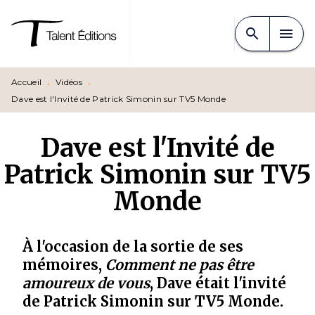
MENU
RECHERCHE
CONTENU
search
menu
PIED DE PAGE
Accueil
•
Vidéos
•
Dave est l'Invité de Patrick Simonin sur TV5 Monde
Dave est l'Invité de
Patrick Simonin sur TV5
Monde
À l'occasion de la sortie de ses
mémoires,
Comment ne pas être
amoureux de vous
, Dave était l'invité
de Patrick Simonin sur TV5 Monde.