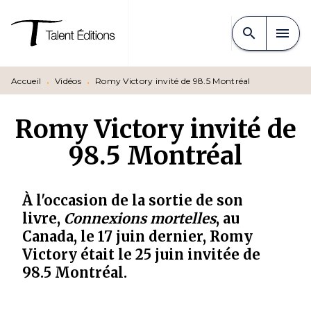
MENU
RECHERCHE
CONTENU
search
menu
PIED DE PAGE
Accueil
•
Vidéos
•
Romy Victory invité de 98.5 Montréal
Romy Victory invité de
98.5 Montréal
À l'occasion de la sortie de son
livre,
Connexions mortelles
, au
Canada, le 17 juin dernier, Romy
Victory était le 25 juin invitée de
98.5 Montréal.