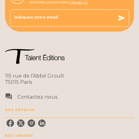
données personnelles
cliquez ici
send
Indiquez votre email
115 rue de l’Abbé Groult
75015 Paris
question_answer
Contactez-nous
NOS RÉSEAUX
NOS UNIVERS