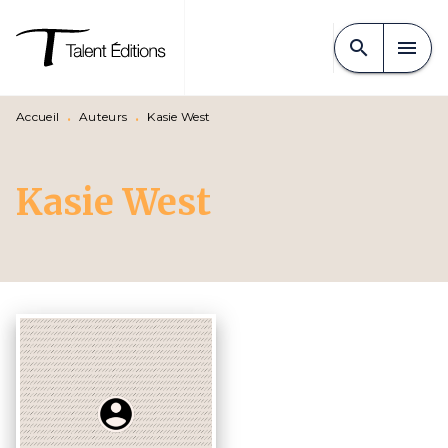
MENU
RECHERCHE
CONTENU
search
menu
PIED DE PAGE
Accueil
•
Auteurs
•
Kasie West
Kasie West