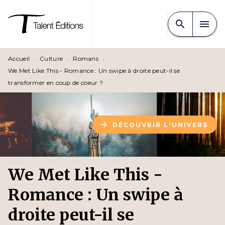
MENU
RECHERCHE
CONTENU
search
menu
PIED DE PAGE
Accueil
•
Culture
•
Romans
•
We Met Like This - Romance : Un swipe à droite peut-il se
transformer en coup de coeur ?
arrow_forward
DÉCOUVRIR L'UNIVERS
We Met Like This -
Romance : Un swipe à
droite peut-il se