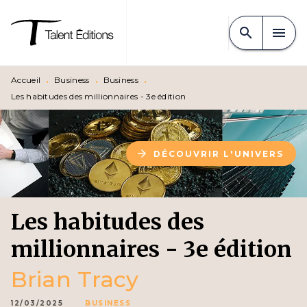
MENU
RECHERCHE
CONTENU
search
menu
PIED DE PAGE
Accueil
•
Business
•
Business
•
Les habitudes des millionnaires - 3e édition
arrow_forward
DÉCOUVRIR L'UNIVERS
Les habitudes des
millionnaires - 3e édition
Brian Tracy
12/03/2025
BUSINESS