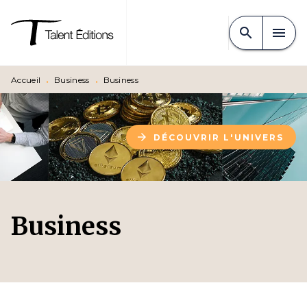
MENU
RECHERCHE
CONTENU
search
menu
PIED DE PAGE
Accueil
•
Business
•
Business
arrow_forward
DÉCOUVRIR L'UNIVERS
Business