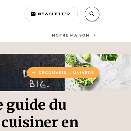
search
email
NEWSLETTER
search
arrow_drop_down
NOTRE MAISON
arrow_forward
DÉCOUVRIR L'UNIVERS
e guide du
 cuisiner en