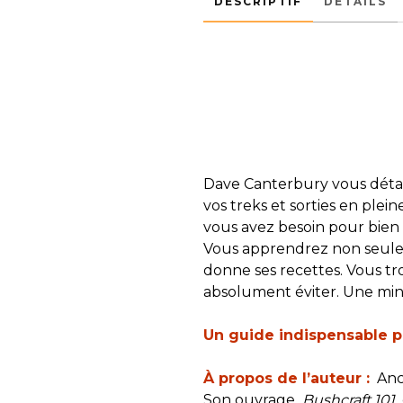
DESCRIPTIF
DÉTAILS
Dave Canterbury vous détail
vos treks et sorties en plei
vous avez besoin pour bien
Vous apprendrez non seuleme
donne ses recettes. Vous t
absolument éviter. Une mine
Un guide indispensable po
À propos de l’auteur :
Anci
Son ouvrage
Bushcraft 101
e