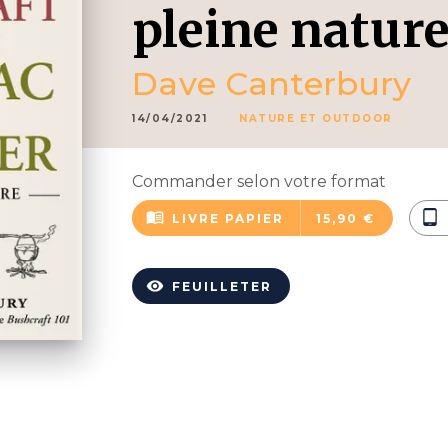
pleine natur
Dave Canterbury
14/04/2021
NATURE ET OUTDOOR
Commander selon votre format
menu_book
tablet_android
LIVRE PAPIER
15,90 €
visibility
FEUILLETER