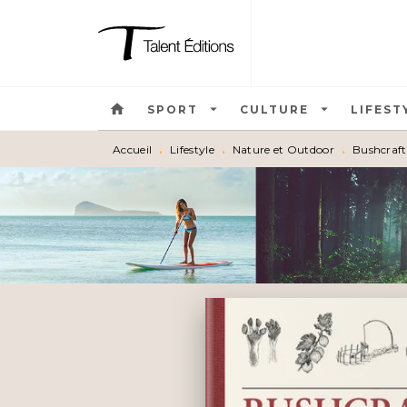
MENU
RECHERCHE
CONTEN
home
arrow_drop_down
arrow_drop_down
SPORT
CULTURE
LIFEST
Accueil
•
Lifestyle
•
Nature et Outdoor
•
Bushcraft