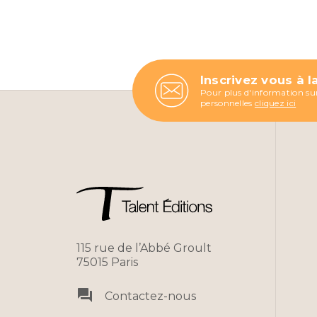
Inscrivez vous à l
Pour plus d'information sur
personnelles
cliquez ici
115 rue de l’Abbé Groult
75015 Paris
question_answer
Contactez-nous