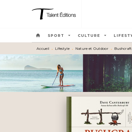
MENU
RECHERCHE
CONTEN
home
arrow_drop_down
arrow_drop_down
SPORT
CULTURE
LIFEST
Accueil
•
Lifestyle
•
Nature et Outdoor
•
Bushcraft,