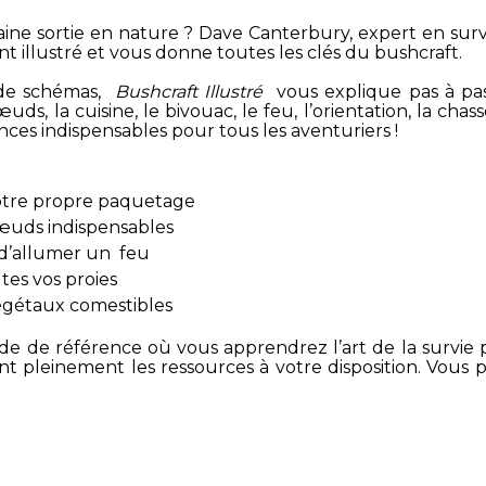
ine sortie en nature ? Dave Canterbury, expert en sur
t illustré et vous donne toutes les clés du bushcraft.
 de schémas,
Bushcraft Illustré
vous explique pas à pas
uds, la cuisine, le bivouac, le feu, l’orientation, la cha
es indispensables pour tous les aventuriers !
tre propre paquetage
nœuds indispensables
 d’allumer un feu
es vos proies
végétaux comestibles
de de référence où vous apprendrez l’art de la survie po
ant pleinement les ressources à votre disposition. Vous