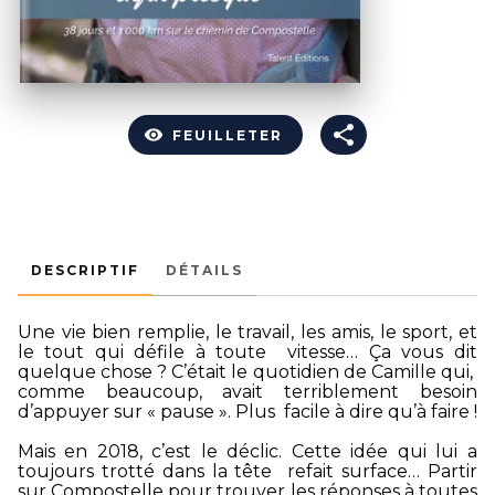
visibility
FEUILLETER
DESCRIPTIF
DÉTAILS
Une vie bien remplie, le travail, les amis, le sport, et
le tout qui défile à toute vitesse… Ça vous dit
quelque chose ? C’était le quotidien de Camille qui,
comme beaucoup, avait terriblement besoin
d’appuyer sur « pause ». Plus facile à dire qu’à faire !
Mais en 2018, c’est le déclic. Cette idée qui lui a
toujours trotté dans la tête refait surface… Partir
sur Compostelle pour trouver les réponses à toutes