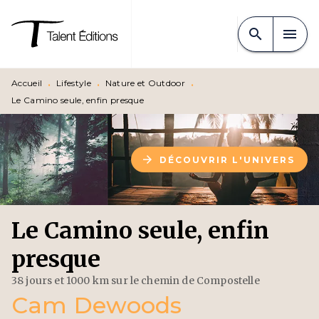
MENU
RECHERCHE
CONTENU
search
menu
PIED DE PAGE
Accueil
•
Lifestyle
•
Nature et Outdoor
•
Le Camino seule, enfin presque
arrow_forward
DÉCOUVRIR L'UNIVERS
Le Camino seule, enfin
presque
38 jours et 1000 km sur le chemin de Compostelle
Cam Dewoods