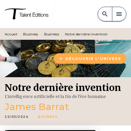
MENU
RECHERCHE
CONTENU
search
menu
PIED DE PAGE
Accueil
•
Business
•
Business
•
Notre dernière invention
arrow_forward
DÉCOUVRIR L'UNIVERS
Notre dernière invention
L'intelligence artificielle et la fin de l'ère humaine
James Barrat
22/05/2024
BUSINESS