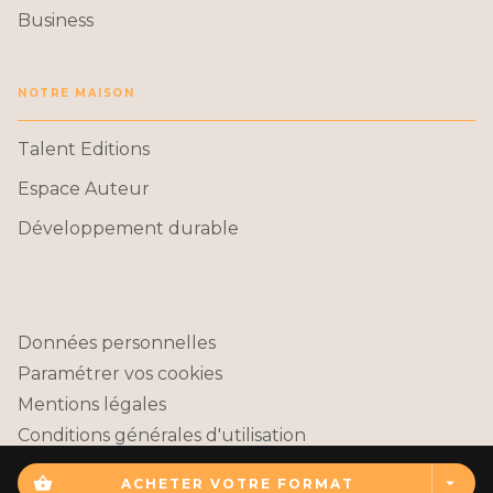
Business
NOTRE MAISON
Talent Editions
Espace Auteur
Développement durable
Données personnelles
Paramétrer vos cookies
Mentions légales
Conditions générales d'utilisation
Charte de référencement
shopping_basket
arrow_drop_down
ACHETER VOTRE FORMAT